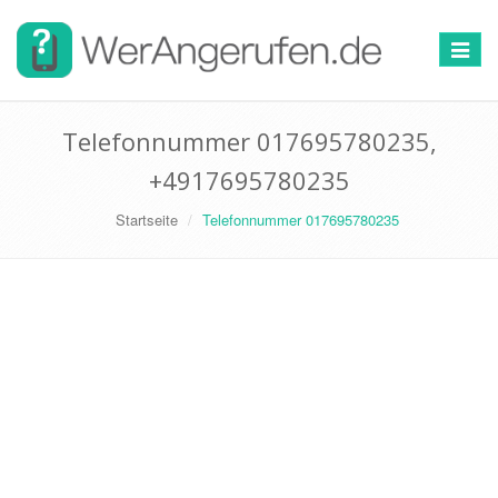
Toggle
navigat
Telefonnummer 017695780235,
+4917695780235
Startseite
Telefonnummer 017695780235