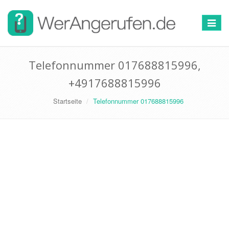
Toggle
navigat
Telefonnummer 017688815996,
+4917688815996
Startseite
Telefonnummer 017688815996