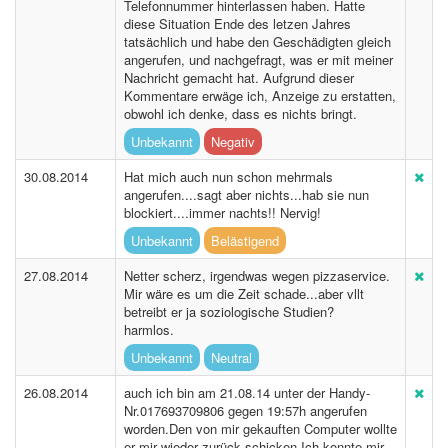
Telefonnummer hinterlassen haben. Hatte
diese Situation Ende des letzen Jahres
tatsächlich und habe den Geschädigten gleich
angerufen, und nachgefragt, was er mit meiner
Nachricht gemacht hat. Aufgrund dieser
Kommentare erwäge ich, Anzeige zu erstatten,
obwohl ich denke, dass es nichts bringt.
Unbekannt
Negativ
30.08.2014
Hat mich auch nun schon mehrmals
angerufen....sagt aber nichts...hab sie nun
blockiert....immer nachts!! Nervig!
Unbekannt
Belästigend
27.08.2014
Netter scherz, irgendwas wegen pizzaservice.
Mir wäre es um die Zeit schade...aber vllt
betreibt er ja soziologische Studien?
harmlos.
Unbekannt
Neutral
26.08.2014
auch ich bin am 21.08.14 unter der Handy-
Nr.017693709806 gegen 19:57h angerufen
worden.Den von mir gekauften Computer wollte
er mir wieder zurück schicken.Ich konnte mir