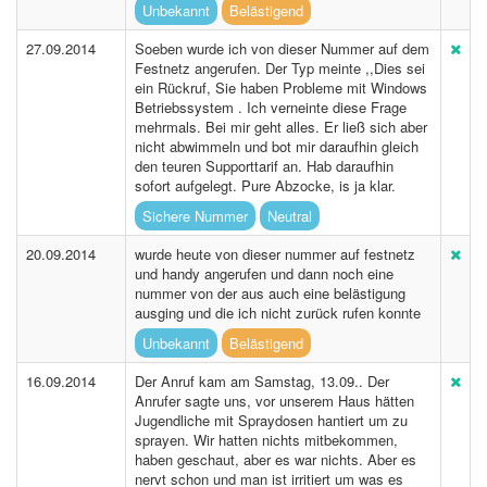
Unbekannt
Belästigend
27.09.2014
Soeben wurde ich von dieser Nummer auf dem
Festnetz angerufen. Der Typ meinte ,,Dies sei
ein Rückruf, Sie haben Probleme mit Windows
Betriebssystem . Ich verneinte diese Frage
mehrmals. Bei mir geht alles. Er ließ sich aber
nicht abwimmeln und bot mir daraufhin gleich
den teuren Supporttarif an. Hab daraufhin
sofort aufgelegt. Pure Abzocke, is ja klar.
Sichere Nummer
Neutral
20.09.2014
wurde heute von dieser nummer auf festnetz
und handy angerufen und dann noch eine
nummer von der aus auch eine belästigung
ausging und die ich nicht zurück rufen konnte
Unbekannt
Belästigend
16.09.2014
Der Anruf kam am Samstag, 13.09.. Der
Anrufer sagte uns, vor unserem Haus hätten
Jugendliche mit Spraydosen hantiert um zu
sprayen. Wir hatten nichts mitbekommen,
haben geschaut, aber es war nichts. Aber es
nervt schon und man ist irritiert um was es