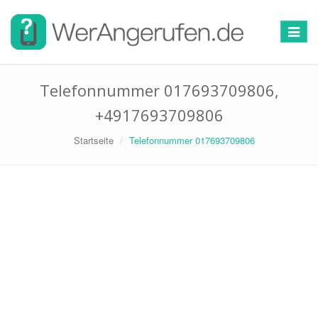
Toggle
navigat
Telefonnummer 017693709806,
+4917693709806
Startseite
Telefonnummer 017693709806