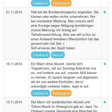
Unbekannt
Belästigend
21.11.2014
Hab bei der Bundesnetzagentur angerufen. Die
können oder wollen nichts unternehmen. Nur
bei unerlaubter Werbung. Man müsste wohl
eine Anzeige wegen Nötigung durchbringen
(meine Meinung) mit Antrag auf
Teilnehmerermittlung. Aber wer will schon so
einen Aufwand betreiben.Offensichtlich hat das
jemand sehr viel Zeit :(
Soll er/sie/es den Spaß haben.
Unbekannt
Neutral
16.11.2014
Ein Mann ohne Akzent, nannte sich
Treppelmann, rief am Sonntag Abend bei uns
an, und forderte uns auf, unseren Müll besser
zu trennen. Er sprach langsam und abgehackt,
als wir uns weitere Kontrollen, die er
ankündigte verbeten haben, legte er auf.
Unbekannt
Belästigend
13.11.2014
Der Mann mit ausländischen Akzent und
Türken-Musik im Hintergrund gab an, dass "im
Ortskern unserer Gemeinde eine Moschee für