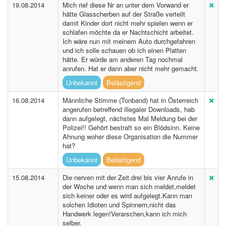
19.08.2014
Mich rief diese Nr an unter dem Vorwand er
hätte Glasscherben auf der Straße verteilt
damit Kinder dort nicht mehr spielen wenn er
schlafen möchte da er Nachtschicht arbeitet.
Ich wäre nun mit meinem Auto durchgefahren
und ich solle schauen ob ich einen Platten
hätte. Er würde am anderen Tag nochmal
anrufen. Hat er dann aber nicht mehr gemacht.
Unbekannt
Belästigend
16.08.2014
Männliche Stimme (Tonband) hat in Österreich
angerufen betreffend illegaler Downloads, hab
dann aufgelegt, nächstes Mal Meldung bei der
Polizei!! Gehört bestraft so ein Blödsinn. Keine
Ahnung woher diese Organisation die Nummer
hat?
Unbekannt
Belästigend
15.08.2014
Die nerven mit der Zeit.drei bis vier Anrufe in
der Woche und wenn man sich meldet,meldet
sich keiner oder es wird aufgelegt.Kann man
solchen Idioten und Spinnern,nicht das
Handwerk legen!Verarschen,kann ich mich
selber.