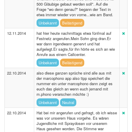
500 Gläubige gebaut werden soll". Auf die
Frage "wo denn genau?" begann der Text in
etwa immer wieder von vorne...wie am Band.
Unbekannt
Belästigend
12.11.2014
hat hier heute nachmittags etwa fünfmal auf
Festnetz angerufen.Mein Sohn ging dran.Er
war dann irgendwann genervt und hat
aufgelegt.Er sagte,für ihn hörte es sich an wie
Anrufe aus einem Callcenter.
Unbekannt
Belästigend
22.10.2014
also diese ganzen sprüche sind alle aus mit
der marcophono app also tipp speichert die
nummer ein unter marcophono dann zeigt es
euch das gleich an wenn euch jemand mit
m.phono verarschen möchte :)
Unbekannt
Neutral
22.10.2014
Hat bei mir angerufen und gefragt, ob ich wisse
was vor unserem Haus vorgehe. Es wären
Jugendliche mit Spraydosen vor unserem
Haus gesehen worden. Die Stimme war