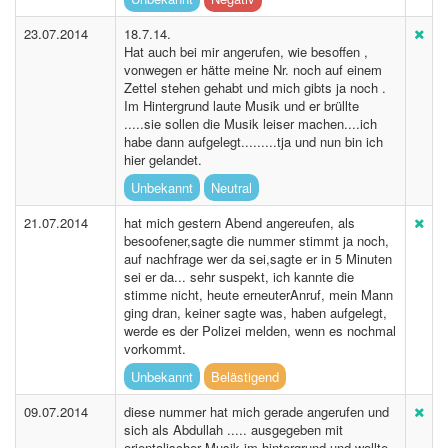
23.07.2014
18.7.14.
Hat auch bei mir angerufen, wie besoffen ,
vonwegen er hätte meine Nr. noch auf einem
Zettel stehen gehabt und mich gibts ja noch .
Im Hintergrund laute Musik und er brüllte
.....sie sollen die Musik leiser machen....ich
habe dann aufgelegt.........tja und nun bin ich
hier gelandet.
Unbekannt
Neutral
21.07.2014
hat mich gestern Abend angereufen, als
besoofener,sagte die nummer stimmt ja noch,
auf nachfrage wer da sei,sagte er in 5 Minuten
sei er da... sehr suspekt, ich kannte die
stimme nicht, heute erneuterAnruf, mein Mann
ging dran, keiner sagte was, haben aufgelegt,
werde es der Polizei melden, wenn es nochmal
vorkommt.
Unbekannt
Belästigend
09.07.2014
diese nummer hat mich gerade angerufen und
sich als Abdullah ..... ausgegeben mit
orientalischer Musik im hintergrund und wollte