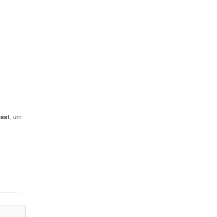
sst
, um