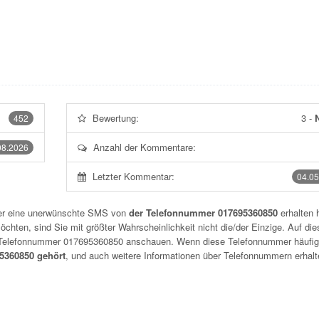
Bewertung:
3
-
N
452
Anzahl der Kommentare:
08.2026
Letzter Kommentar:
04.05
der eine unerwünschte SMS von
der Telefonnummer 017695360850
erhalten 
chten, sind Sie mit größter Wahrscheinlichkeit nicht die/der Einzige. Auf die
r Telefonnummer
017695360850
anschauen. Wenn diese Telefonnummer häufig
360850 gehört
, und auch weitere Informationen über Telefonnummern erhalt