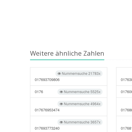
Weitere ähnliche Zahlen
Nummernsuche 21783x
017693709806
01763
0176
01760
Nummernsuche 5525x
Nummernsuche 4964x
017676953474
01768
Nummernsuche 3657x
017693773240
01768