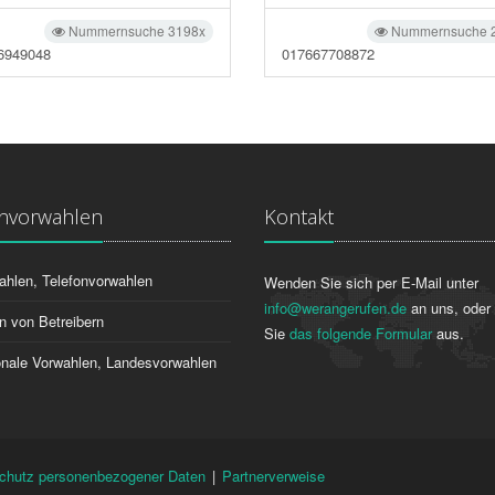
Nummernsuche 3198x
Nummernsuche 
6949048
017667708872
onvorwahlen
Kontakt
ahlen, Telefonvorwahlen
Wenden Sie sich per E-Mail unter
info@werangerufen.de
an uns, oder 
n von Betreibern
Sie
das folgende Formular
aus.
ionale Vorwahlen, Landesvorwahlen
chutz personenbezogener Daten
|
Partnerverweise