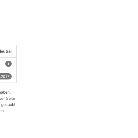
eutral
1
.2017
haben,
ser Seite
 gesucht
en.