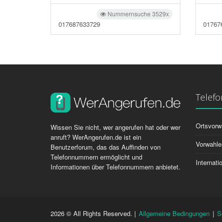
Nummernsuche 3529x
017687633729
01767
Telef
Ortsvorw
Wissen Sie nicht, wer angerufen hat oder wer
anruft? WerAngerufen.de ist ein
Vorwahle
Benutzerforum, das das Auffinden von
Telefonnummern ermöglicht und
Internat
Informationen über Telefonnummern anbietet.
2026 © All Rights Reserved. |
Allgemeine Bedingungen
|
S