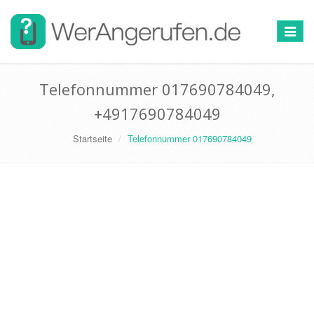
Toggle
navigat
Telefonnummer 017690784049,
+4917690784049
Startseite
Telefonnummer 017690784049