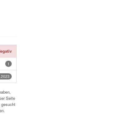
egativ
1
.2023
haben,
ser Seite
 gesucht
en.