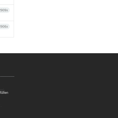
2909x
2906x
füllen