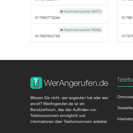
Nummernsuche 3657x
017693773240
01768
Nummernsuche 3528x
017687633729
01767
Telef
Ortsvorw
Wissen Sie nicht, wer angerufen hat oder wer
anruft? WerAngerufen.de ist ein
Vorwahle
Benutzerforum, das das Auffinden von
Telefonnummern ermöglicht und
Internat
Informationen über Telefonnummern anbietet.