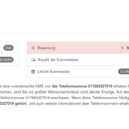
Bewertung:
5
-
N
299
Anzahl der Kommentare:
08.2026
Letzter Kommentar:
12.06
der eine unerwünschte SMS von
der Telefonnummer 017683327019
erhalten 
chten, sind Sie mit größter Wahrscheinlichkeit nicht die/der Einzige. Auf die
r Telefonnummer
017683327019
anschauen. Wenn diese Telefonnummer häufig
327019 gehört
, und auch weitere Informationen über Telefonnummern erhalt