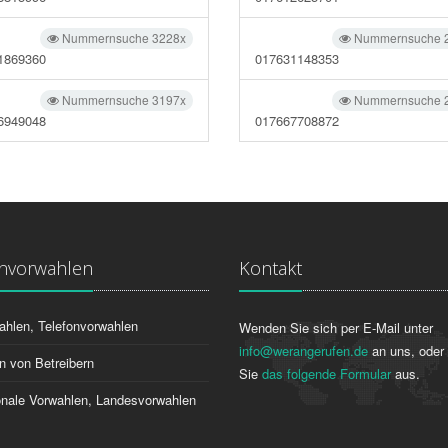
Nummernsuche 3228x
Nummernsuche 
1869360
017631148353
Nummernsuche 3197x
Nummernsuche 
6949048
017667708872
onvorwahlen
Kontakt
ahlen, Telefonvorwahlen
Wenden Sie sich per E-Mail unter
info@werangerufen.de
an uns, oder 
n von Betreibern
Sie
das folgende Formular
aus.
ionale Vorwahlen, Landesvorwahlen