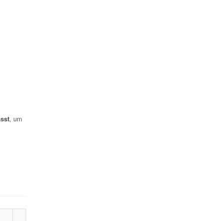
sst
, um