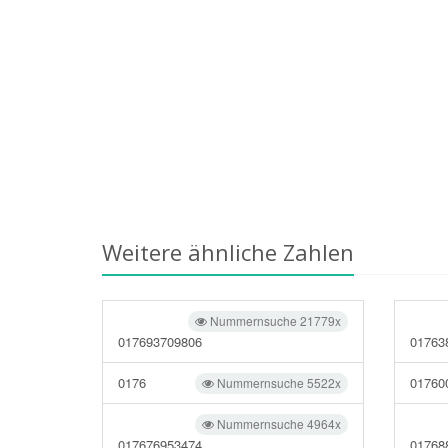
Weitere ähnliche Zahlen
Nummernsuche 21779x
017693709806
01763
0176
01760
Nummernsuche 5522x
Nummernsuche 4964x
017676953474
01768