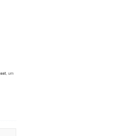
sst
, um