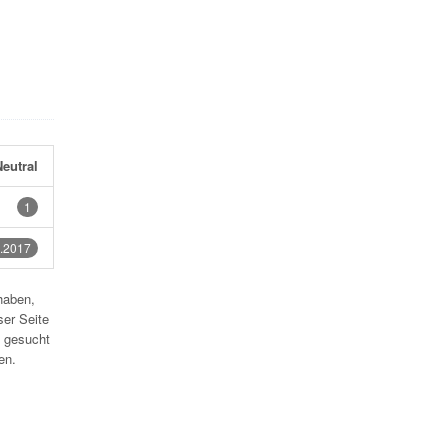
eutral
1
.2017
haben,
ser Seite
 gesucht
en.