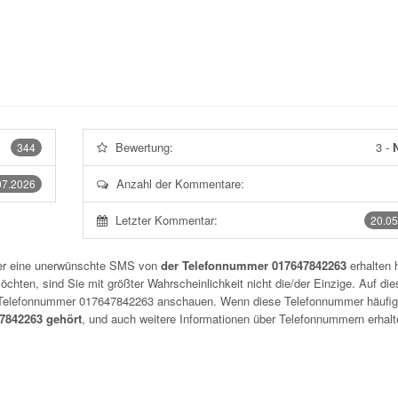
Bewertung:
3
-
N
344
Anzahl der Kommentare:
07.2026
Letzter Kommentar:
20.05
der eine unerwünschte SMS von
der Telefonnummer 017647842263
erhalten 
chten, sind Sie mit größter Wahrscheinlichkeit nicht die/der Einzige. Auf die
r Telefonnummer
017647842263
anschauen. Wenn diese Telefonnummer häufig
842263 gehört
, und auch weitere Informationen über Telefonnummern erhalt