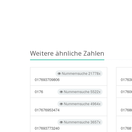
Weitere ähnliche Zahlen
Nummernsuche 21778x
017693709806
01763
0176
01760
Nummernsuche 5522x
Nummernsuche 4964x
017676953474
01768
Nummernsuche 3657x
017693773240
01768