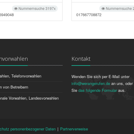
Nummernsuche 3197x
Nummernsuche 
6949048
017667708872
onvorwahlen
Kontakt
ahlen, Telefonvorwahlen
Wenden Sie sich per E-Mail unter
info@werangerufen.de
an uns, oder 
n von Betreibern
Sie
das folgende Formular
aus.
ionale Vorwahlen, Landesvorwahlen
chutz personenbezogener Daten
|
Partnerverweise