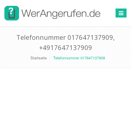
Toggle
navigat
Telefonnummer 017647137909,
+4917647137909
Startseite
Telefonnummer 017647137909