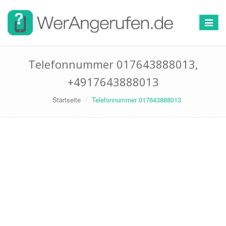
Toggle
navigat
Telefonnummer 017643888013,
+4917643888013
Startseite
Telefonnummer 017643888013