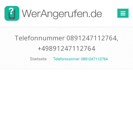
Toggle
navigat
Telefonnummer 0891247112764,
+49891247112764
Startseite
Telefonnummer 0891247112764