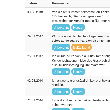
Datum
Kommentar
03.08.2018
Von dieser Nummer bekomme ich zahlrei
Glückwunsch, Sie haben gewonnen". Ich l
bzw. woher der Anrufer meine Nummer h
Unbekannt
Neutral
29.01.2017
Wir wurden in den letzten Tagen mehrfa
sofort aufgelegt, es hat sich also niem
Unbekannt
Belästigend
25.01.2017
Ich wurde heute von o.a. Rufnummer ang
Kundenbefragung. Habe das Gespräch dir
eine 'Kundenbefragung' irrelevant war.
Unbekannt
Neutral
02.08.2014
Ich antworte grundsätzlich keine unbe
handeln.
Unbekannt
Neutral
21.01.2014
Habe die Nummer in meiner Telefonanlag
schon war ruhe.