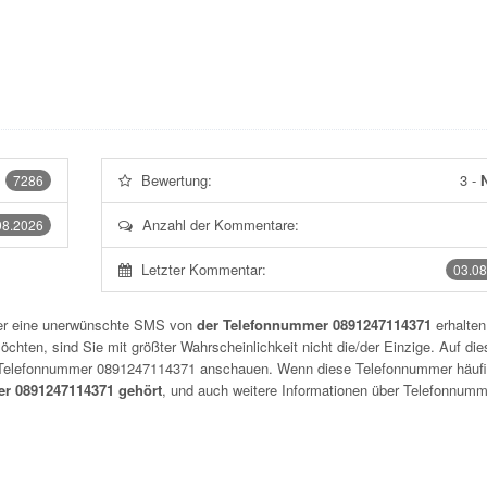
Bewertung:
3
-
N
7286
Anzahl der Kommentare:
08.2026
Letzter Kommentar:
03.08
der eine unerwünschte SMS von
der Telefonnummer 0891247114371
erhalten
chten, sind Sie mit größter Wahrscheinlichkeit nicht die/der Einzige. Auf die
r Telefonnummer
0891247114371
anschauen. Wenn diese Telefonnummer häuf
r 0891247114371 gehört
, und auch weitere Informationen über Telefonnum