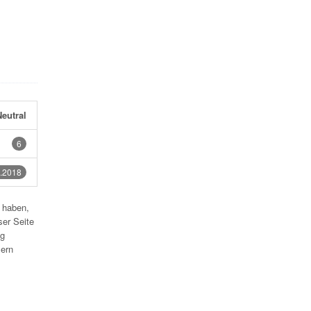
eutral
6
.2018
 haben,
ser Seite
ig
mern