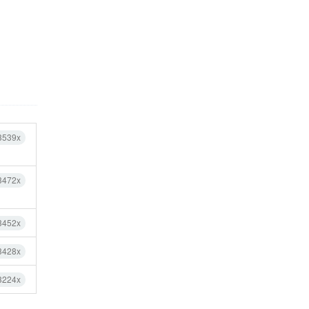
3539x
3472x
3452x
3428x
3224x