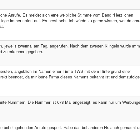
che Anrufe. Es meldet sich eine weibliche Stimme vom Band "Herzlichen
ege immer sofort auf. Es nervt sehr. Ich würde zu gerne wissen, wer da anru
at.
ch, jeweils zweimal am Tag, angerufen. Nach dem zweiten Klingeln wurde imm
and zu erkennen gegeben.
erufen, angeblich im Namen einer Firma TWS mit dem Hintergrund einer
ekt beendet, da mir keine Firma dieses Namens bekannt ist und demzufolge
kannte Nummern. Die Nummer ist 678 Mal angezeigt, es kann nur um Werbung
e bei eingehenden Anrufe gespert. Habe das bei anderen Nr. auch gemacht u