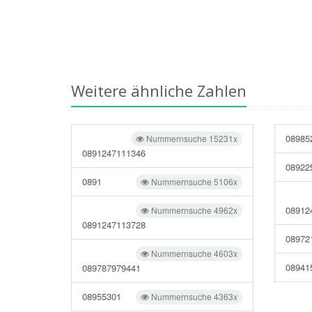
Weitere ähnliche Zahlen
08985
Nummernsuche 15231x
0891247111346
08922
0891
Nummernsuche 5106x
08912
Nummernsuche 4962x
0891247113728
08972
Nummernsuche 4603x
08941
089787979441
08955301
Nummernsuche 4363x