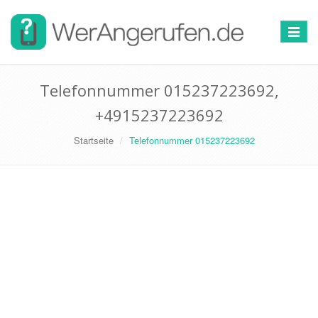
Toggle
navigat
Telefonnummer 015237223692,
+4915237223692
Startseite
Telefonnummer 015237223692