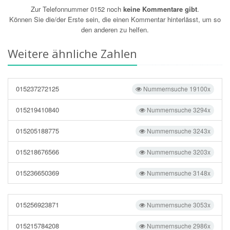
Zur Telefonnummer 0152 noch
keine Kommentare gibt
.
Können Sie die/der Erste sein, die einen Kommentar hinterlässt, um so
den anderen zu helfen.
Weitere ähnliche Zahlen
015237272125
Nummernsuche 19100x
015219410840
Nummernsuche 3294x
015205188775
Nummernsuche 3243x
015218676566
Nummernsuche 3203x
015236650369
Nummernsuche 3148x
015256923871
Nummernsuche 3053x
015215784208
Nummernsuche 2986x