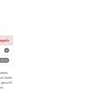
egativ
4
.2015
haben,
ser Seite
 gesucht
en.