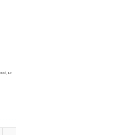
sst
, um