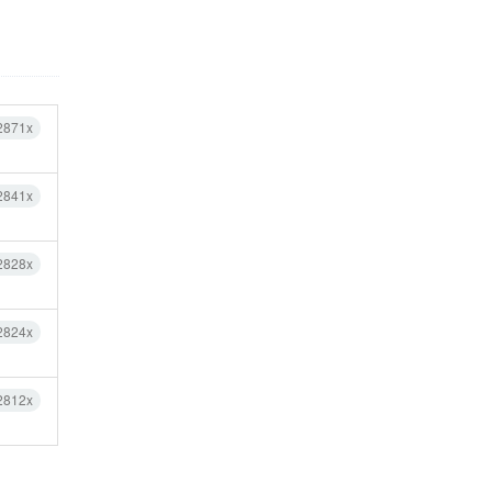
2871x
2841x
2828x
2824x
2812x