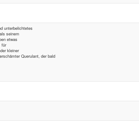
nd unterbelichtetes
 als seinem
ben etwas
 für
der kleiner
verschämter Querulant, der bald