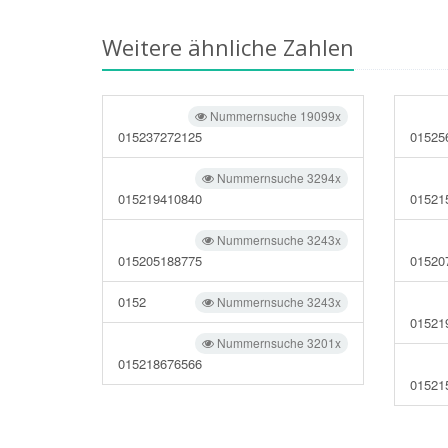
Weitere ähnliche Zahlen
Nummernsuche 19099x
015237272125
01525
Nummernsuche 3294x
015219410840
01521
Nummernsuche 3243x
015205188775
01520
0152
Nummernsuche 3243x
01521
Nummernsuche 3201x
015218676566
01521