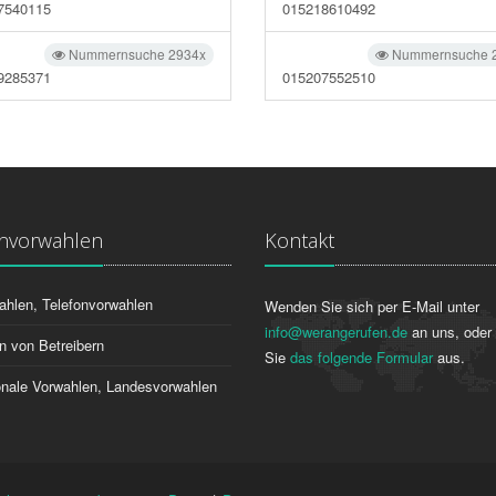
7540115
015218610492
Nummernsuche 2934x
Nummernsuche 
9285371
015207552510
onvorwahlen
Kontakt
ahlen, Telefonvorwahlen
Wenden Sie sich per E-Mail unter
info@werangerufen.de
an uns, oder 
n von Betreibern
Sie
das folgende Formular
aus.
ionale Vorwahlen, Landesvorwahlen