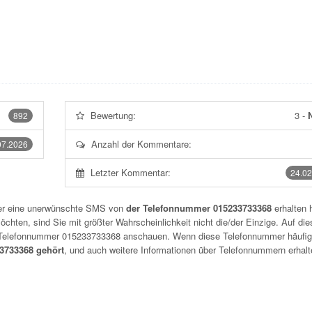
Bewertung:
3
-
N
892
Anzahl der Kommentare:
07.2026
Letzter Kommentar:
24.02
der eine unerwünschte SMS von
der Telefonnummer 015233733368
erhalten 
chten, sind Sie mit größter Wahrscheinlichkeit nicht die/der Einzige. Auf die
r Telefonnummer
015233733368
anschauen. Wenn diese Telefonnummer häufig
733368 gehört
, und auch weitere Informationen über Telefonnummern erhalt