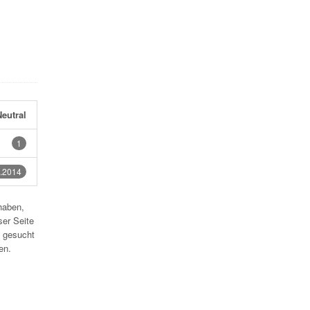
eutral
1
.2014
haben,
ser Seite
 gesucht
en.