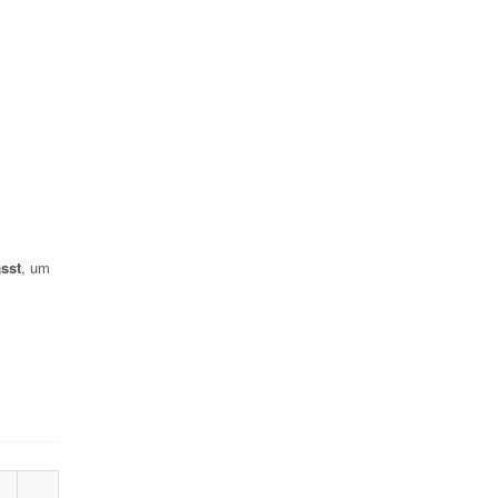
sst
, um