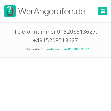
Toggle
navigat
Telefonnummer 015208513627,
+4915208513627
Startseite
Telefonnummer 015208513627