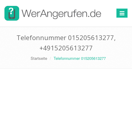
Toggle
navigat
Telefonnummer 015205613277,
+4915205613277
Startseite
Telefonnummer 015205613277