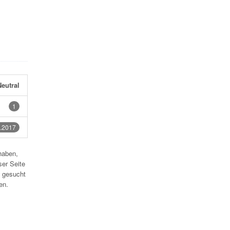
eutral
1
.2017
haben,
ser Seite
 gesucht
en.