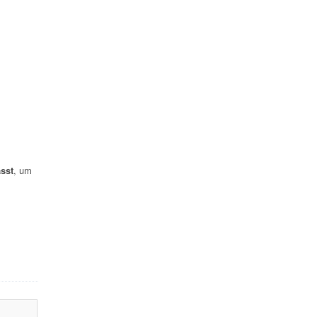
sst
, um