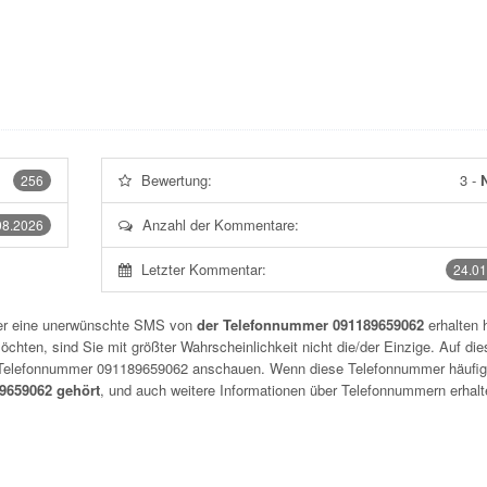
Bewertung:
3
-
N
256
Anzahl der Kommentare:
08.2026
Letzter Kommentar:
24.01
der eine unerwünschte SMS von
der Telefonnummer 091189659062
erhalten 
chten, sind Sie mit größter Wahrscheinlichkeit nicht die/der Einzige. Auf die
r Telefonnummer
091189659062
anschauen. Wenn diese Telefonnummer häufig
659062 gehört
, und auch weitere Informationen über Telefonnummern erhalt