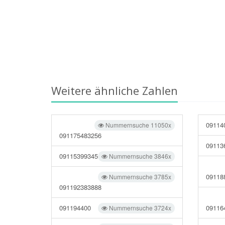
Weitere ähnliche Zahlen
09114
Nummernsuche 11050x
091175483256
09113
09115399345
Nummernsuche 3846x
09118
Nummernsuche 3785x
091192383888
091194400
09116
Nummernsuche 3724x