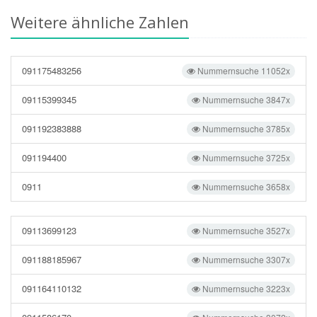
Weitere ähnliche Zahlen
091175483256
Nummernsuche 11052x
09115399345
Nummernsuche 3847x
091192383888
Nummernsuche 3785x
091194400
Nummernsuche 3725x
0911
Nummernsuche 3658x
09113699123
Nummernsuche 3527x
091188185967
Nummernsuche 3307x
091164110132
Nummernsuche 3223x