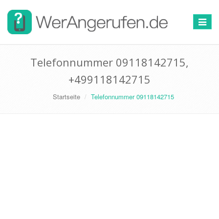
Toggle
navigat
Telefonnummer 09118142715,
+499118142715
Startseite
Telefonnummer 09118142715