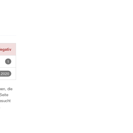
egativ
1
.2020
en, die
Seite
esucht
.