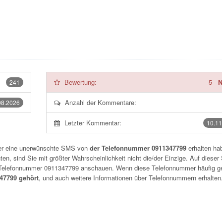
Bewertung:
5
-
N
241
Anzahl der Kommentare:
08.2026
Letzter Kommentar:
10.11
der eine unerwünschte SMS von
der Telefonnummer 0911347799
erhalten hab
n, sind Sie mit größter Wahrscheinlichkeit nicht die/der Einzige. Auf dieser 
r Telefonnummer
0911347799
anschauen. Wenn diese Telefonnummer häufig g
7799 gehört
, und auch weitere Informationen über Telefonnummern erhalten