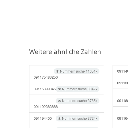
Weitere ähnliche Zahlen
09114
Nummernsuche 11051x
091175483256
09113
09115399345
Nummernsuche 3847x
09118
Nummernsuche 3785x
091192383888
091194400
09116
Nummernsuche 3724x