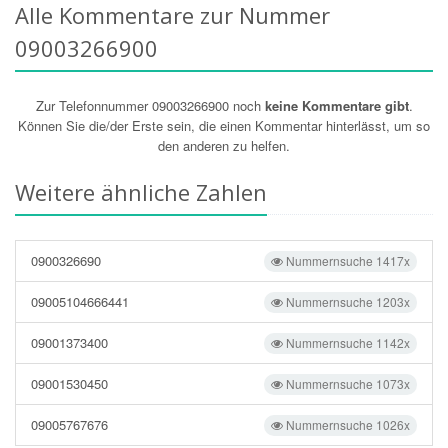
Alle Kommentare zur Nummer
09003266900
Zur Telefonnummer 09003266900 noch
keine Kommentare gibt
.
Können Sie die/der Erste sein, die einen Kommentar hinterlässt, um so
den anderen zu helfen.
Weitere ähnliche Zahlen
0900326690
Nummernsuche 1417x
09005104666441
Nummernsuche 1203x
09001373400
Nummernsuche 1142x
09001530450
Nummernsuche 1073x
09005767676
Nummernsuche 1026x