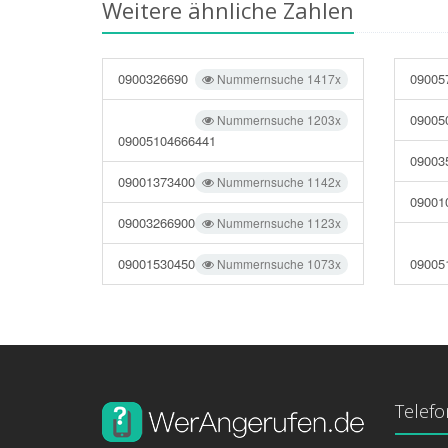
Weitere ähnliche Zahlen
0900326690
09005
Nummernsuche 1417x
09005
Nummernsuche 1203x
09005104666441
09003
09001373400
Nummernsuche 1142x
09001
09003266900
Nummernsuche 1123x
09001530450
09005
Nummernsuche 1073x
Telef