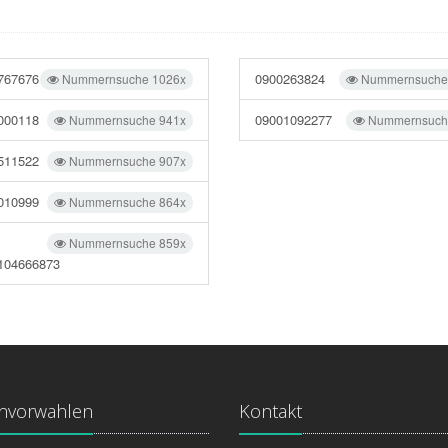
767676
0900263824
Nummernsuche 1026x
Nummernsuche
000118
09001092277
Nummernsuche 941x
Nummernsuch
511522
Nummernsuche 907x
010999
Nummernsuche 864x
Nummernsuche 859x
104666873
onvorwahlen
Kontakt