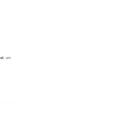
st
, um