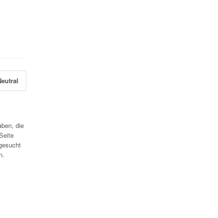
eutral
aben, die
Seite
gesucht
n.