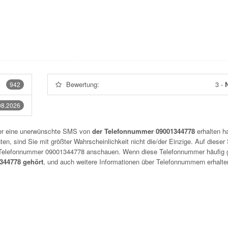
Bewertung:
3
-
N
942
08.2026
der eine unerwünschte SMS von
der Telefonnummer 09001344778
erhalten h
n, sind Sie mit größter Wahrscheinlichkeit nicht die/der Einzige. Auf dieser 
r Telefonnummer
09001344778
anschauen. Wenn diese Telefonnummer häufig 
44778 gehört
, und auch weitere Informationen über Telefonnummern erhalte