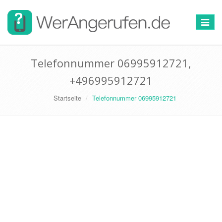
Toggle
navigat
Telefonnummer 06995912721,
+496995912721
Startseite
Telefonnummer 06995912721