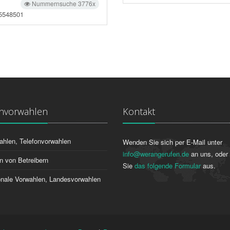
Nummernsuche 3776x
5548501
onvorwahlen
Kontakt
ahlen, Telefonvorwahlen
Wenden Sie sich per E-Mail unter
info@werangerufen.de
an uns, oder 
n von Betreibern
Sie
das folgende Formular
aus.
ionale Vorwahlen, Landesvorwahlen