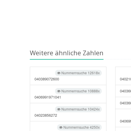
Weitere ähnliche Zahlen
Nummernsuche 12618x
040389072600
04021
04036
Nummernsuche 10888x
0406991971041
04036
Nummernsuche 10424x
04023856272
04069
Nummernsuche 4250x