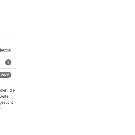
eutral
1
.2026
aben, die
Seite
gesucht
n.