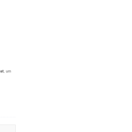
st
, um