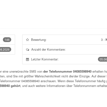
Bewertung:
3
-
N
146
Anzahl der Kommentare:
08.2026
Letzter Kommentar:
05.06
der eine unerwünschte SMS von
der Telefonnummer 04085598940
erhalten h
n, sind Sie mit größter Wahrscheinlichkeit nicht die/der Einzige. Auf dieser 
r Telefonnummer
04085598940
anschauen. Wenn diese Telefonnummer häufig 
98940 gehört
, und auch weitere Informationen über Telefonnummern erhalte