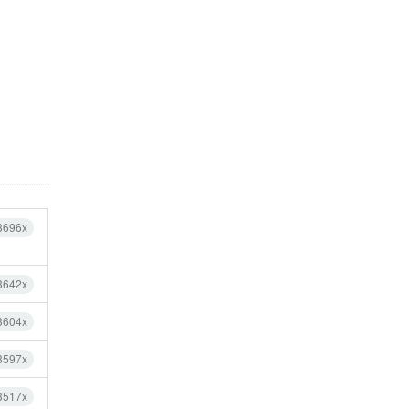
3696x
3642x
3604x
3597x
3517x