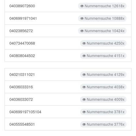
040389072600
Nummernsuche 12618x
0406991971041
Nummernsuche 10888x
04023856272
Nummernsuche 10424x
040734470068
Nummernsuche 4250x
040808044502
Nummernsuche 4151x
040210311021
Nummernsuche 4129x
04036033316
Nummernsuche 4038x
04036033072
Nummernsuche 4009x
040699197105104
Nummernsuche 3781x
040555548501
Nummernsuche 3776x