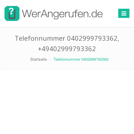
Toggle
navigat
Telefonnummer 0402999793362,
+49402999793362
Startseite
Telefonnummer 0402999793362