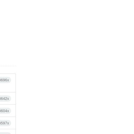
3696x
3642x
3604x
3597x