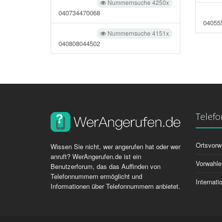
Nummernsuche 4250x
040734470068
04055
Nummernsuche 4151x
040808044502
Telef
Ortsvorw
Wissen Sie nicht, wer angerufen hat oder wer
anruft? WerAngerufen.de ist ein
Vorwahle
Benutzerforum, das das Auffinden von
Telefonnummern ermöglicht und
Internat
Informationen über Telefonnummern anbietet.