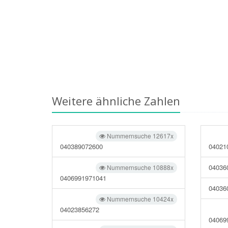
Weitere ähnliche Zahlen
Nummernsuche 12617x
040389072600
04021
04036
Nummernsuche 10888x
0406991971041
04036
Nummernsuche 10424x
04023856272
04069