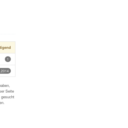
tigend
1
.2014
haben,
ser Seite
 gesucht
en.