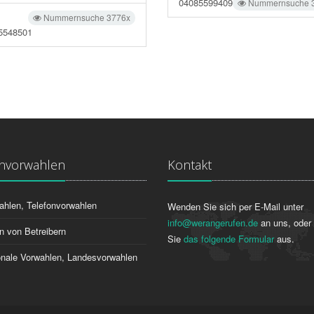
04085599409
Nummernsuche 
Nummernsuche 3776x
5548501
onvorwahlen
Kontakt
ahlen, Telefonvorwahlen
Wenden Sie sich per E-Mail unter
info@werangerufen.de
an uns, oder 
n von Betreibern
Sie
das folgende Formular
aus.
ionale Vorwahlen, Landesvorwahlen