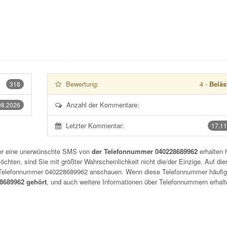
Bewertung:
4
-
Beläs
318
Anzahl der Kommentare:
08.2026
Letzter Kommentar:
17.11
der eine unerwünschte SMS von
der Telefonnummer 040228689962
erhalten 
chten, sind Sie mit größter Wahrscheinlichkeit nicht die/der Einzige. Auf die
r Telefonnummer
040228689962
anschauen. Wenn diese Telefonnummer häufig
689962 gehört
, und auch weitere Informationen über Telefonnummern erhalt