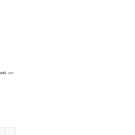
sst
, um