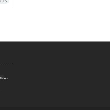
3517x
füllen