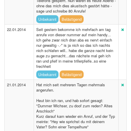
Telefons gesperrt. Nun waren es heute Abend -
ohne das mich dies akustisch gestört hätte -
sage und schreibe 80 Anrufe!
Unbekannt
Belästigend
22.01.2014
Seit gestern bekomme ich mehrfach am tag
anrufe von dieser nummer auf mein handy...
ich gehe zwar nich dran aba es nervt einfach
nur gewaltig -.-* is ja nich so das ich nachts
nich schlafen will.. habe die ganze nacht kein
auge zu gemacht...das nächste mal geh ich
ran und pfeif in meine trillerpfeife..so eine
frechheit
Unbekannt
Belästigend
21.01.2014
Hat mich seit mehreren Tagen mehrmals
angerufen.
Heut bin ich ran, und hab sofort gesagt:
"Dummer Wichser, zu doof zum reden? Altes
Arschloch"
Kurz darauf kam wieder ein Anruf, und der Typ
meinte: "Hey wie sprichst du mit deinem
Vater? Sohn einer Tempelhure"