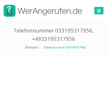
Toggle
navigat
Telefonnummer 033195317956,
+4933195317956
Startseite
Telefonnummer 033195317956