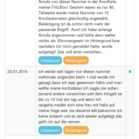
Anrufe von dieser Nummer in der Anrufliste
meiner FritzBox! Gestern waren es nur 80.
Teilweise wurde meine Nummer von 10
Anrufautomaten gleichzeitig angewählt.
Belästigung ist da schon nicht mehr der
passende Begriff. Auch ich habe anfangs
Anrufe angenommen und hörte dann weiter
nichts als Stimmengewirr im Hintergrund bzw.
nachdem ich mich gemeldet hatte, wurde
aufgelegt! Das soll einer verstehen...
Unbekannt
Belästigend
23.01.2014
ich werde seit tagen von dieser nummer
mehrmals angerufen.beim 1.mal wurde mir
gesagt,dass ich was gewonnen hätte und man
wollte meine kontodaten.ich sagte sie sollen
jemand anders verarschen.seit dem klingelt es
bis zu 10 mal am tag und wenn ich
rangehe,meldet sich eine frau mit hallo.auf
meine frage was sie dauernd will,bekomme ich
keine antwort und es wird wieder aufgelegt.das
geht mir auf die nerven.
Unbekannt
Belästigend