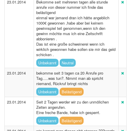
23.01.2014
Bekomme seit mehreren tagen alle stunde
anrufe von dieser nummer ich finde das
belästigend
einmal war jemand dran ich hätte angeblich
1000€ gewonnen ,habe aber bei keinem
gewinnspiel teil genommen,wenn ich den
gewinn möchte mus ich eine Zeitschrift
abbonieren .
Das ist eine große schweinerei wenn ich
wirklich gewonnen habe sollen sie mir das geld
schicken .
Unbekannt
Neutral
23.01.2014
bekomme seit 3 tagen ca 20 Anrufe pro
Tag.....was tun?. Nimmt man ab spricht
niemand, Rückruf bringt nichts
Unbekannt
Belästigend
23.01.2014
Seit 2 Tagen werder wir zu den unmölichen
Zeiten angerufen.
Eine freche Bande, habe ich gesperrt.
Unbekannt
Belästigend
23.01.2014
wie kommt man diesen shit stoppen ???werde