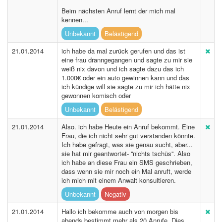
Beim nächsten Anruf lernt der mich mal
kennen...
Unbekannt
Belästigend
21.01.2014
ich habe da mal zurück gerufen und das ist
eine frau dranngegangen und sagte zu mir sie
weiß nix davon und ich sagte dazu das ich
1.000€ oder ein auto gewinnen kann und das
ich kündige will sie sagte zu mir ich hätte nix
gewonnen komisch oder
Unbekannt
Belästigend
21.01.2014
Also. ich habe Heute ein Anruf bekommt. Eine
Frau, die ich nicht sehr gut verstanden könnte.
Ich habe gefragt, was sie genau sucht, aber...
sie hat mir geantwortet- ''nichts tschüs''. Also
ich habe an diese Frau ein SMS geschrieben,
dass wenn sie mir noch ein Mal anruft, werde
ich mich mit einem Anwalt konsultieren.
Unbekannt
Negativ
21.01.2014
Hallo ich bekomme auch von morgen bis
abends bestimmt mehr als 20 Anrufe. Dies