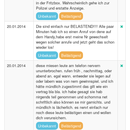
in der Fritzbox. Wahrscheinlich gehe ich zur
Polizei und erstatte Anzeige.
Unbekannt
Belästigend
20.01.2014
Die sind einfach nur BELASTEND!!!! Alle paar
Minuten hab ich so einen Anruf von dene auf
dem Handy,habe erst meine Nr gewechselt
wegen solcher anrufe und jetzt geht das schon
wieder los!
Unbekannt
Belästigend
20.01.2014
diese miesen leute am telefon nervern
ununterbrochen. rufen früh , nachmittag, oder
abend an. egal wann. entweder sie legen auf
oder labern was von nem gewinnspiel. und ich
hätte mündlich zugestimmt das gilt wie ein
vertrag bla bla. ich habe gesagt sie hab
nirgends teil genommen und schomma net
schriftlich also können se mir garnichts. und
mündlich is lächerlich. es nervt einfach nur
noch diese leute belästigen einen und wollen
dich verunsichern.
Unbekannt
Belästigend