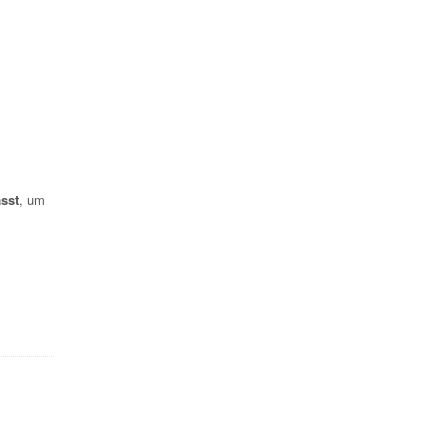
sst
, um