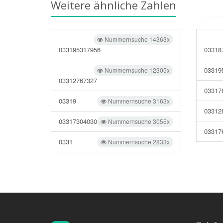
Weitere ähnliche Zahlen
Nummernsuche 14363x
033195317956
03318
03319
Nummernsuche 12305x
03312767327
03317
03319
Nummernsuche 3163x
03312
03317304030
Nummernsuche 3055x
03317
0331
Nummernsuche 2833x