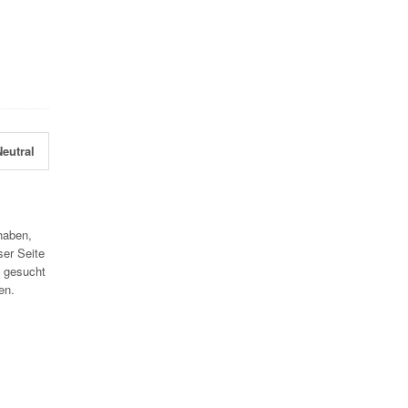
eutral
haben,
ser Seite
 gesucht
en.