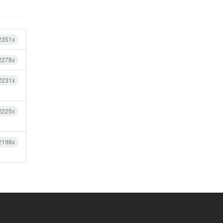
2351x
2278x
2231x
2225x
2198x