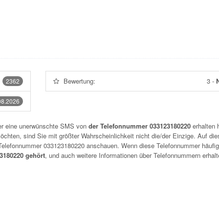
Bewertung:
3
-
N
2362
08.2026
der eine unerwünschte SMS von
der Telefonnummer 033123180220
erhalten 
chten, sind Sie mit größter Wahrscheinlichkeit nicht die/der Einzige. Auf die
r Telefonnummer
033123180220
anschauen. Wenn diese Telefonnummer häufig
180220 gehört
, und auch weitere Informationen über Telefonnummern erhalt