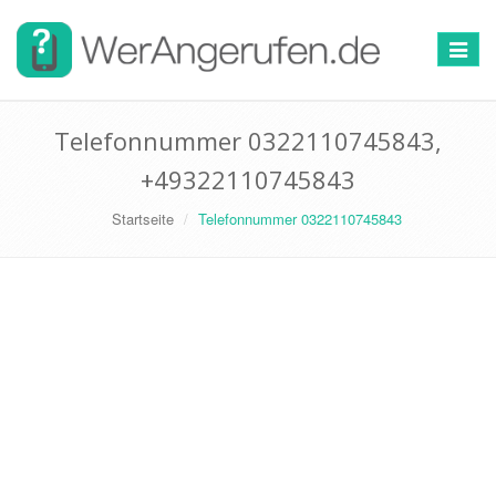
Toggle
navigat
Telefonnummer 0322110745843,
+49322110745843
Startseite
Telefonnummer 0322110745843