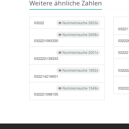
Weitere ähnliche Zahlen
03222
Nummernsuche 2923x
03221
Nummernsuche 2658x
032221093330
03222
03222
Nummernsuche 2001x
032222139333
03222
Nummernsuche 1952x
032214219001
03222
Nummernsuche 1549x
032221098155