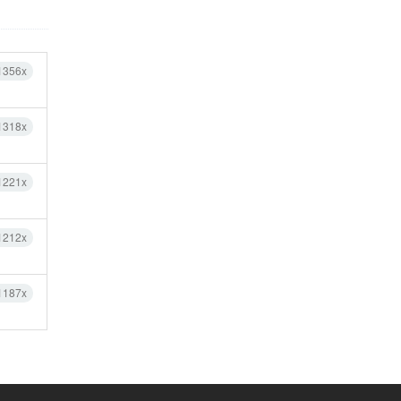
1356x
1318x
1221x
1212x
1187x