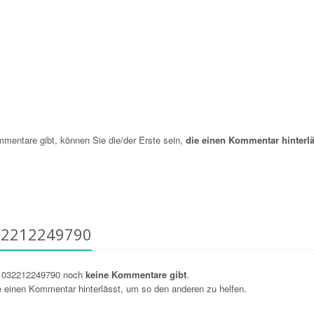
entare gibt, können Sie die/der Erste sein,
die einen Kommentar hinterlä
32212249790
r 032212249790 noch
keine Kommentare gibt
.
ie einen Kommentar hinterlässt, um so den anderen zu helfen.