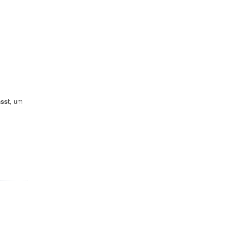
sst
, um