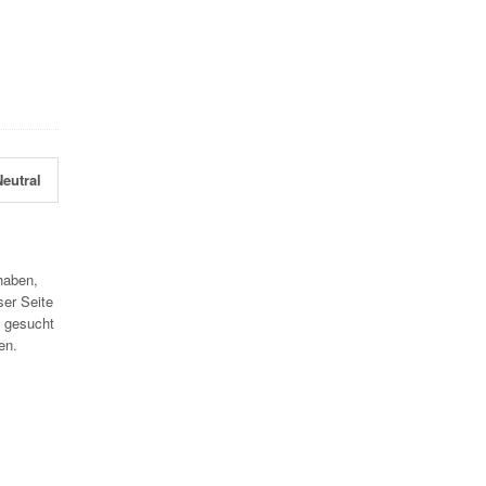
eutral
haben,
ser Seite
 gesucht
en.