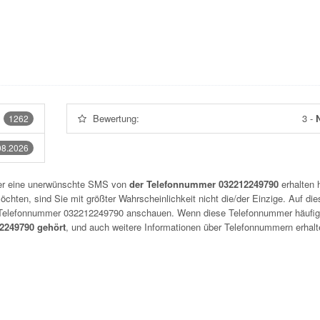
Bewertung:
3
-
N
1262
08.2026
der eine unerwünschte SMS von
der Telefonnummer 032212249790
erhalten 
chten, sind Sie mit größter Wahrscheinlichkeit nicht die/der Einzige. Auf die
r Telefonnummer
032212249790
anschauen. Wenn diese Telefonnummer häufig
249790 gehört
, und auch weitere Informationen über Telefonnummern erhalt