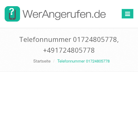
Toggle
navigat
Telefonnummer 01724805778,
+491724805778
Startseite
Telefonnummer 01724805778