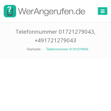
Toggle
navigat
Telefonnummer 01721279043,
+491721279043
Startseite
Telefonnummer 01721279043