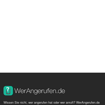
Wissen Sie nicht, wer angerufen hat oder wer anruft? WerAngerufen.de