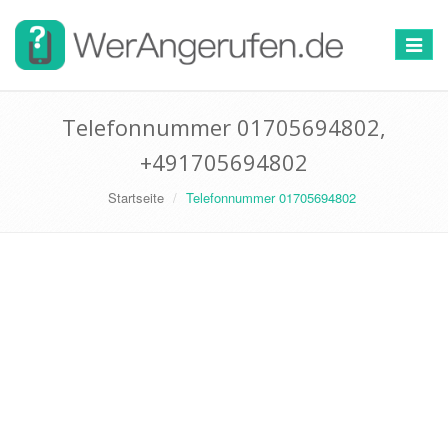
Toggle
navigat
Telefonnummer 01705694802,
+491705694802
Startseite
Telefonnummer 01705694802