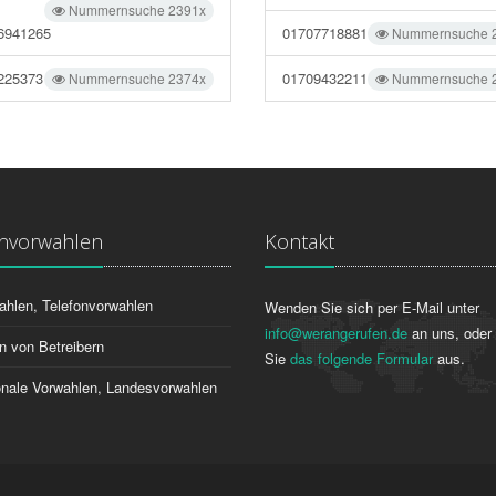
Nummernsuche 2391x
6941265
01707718881
Nummernsuche 
225373
01709432211
Nummernsuche 2374x
Nummernsuche 
onvorwahlen
Kontakt
ahlen, Telefonvorwahlen
Wenden Sie sich per E-Mail unter
info@werangerufen.de
an uns, oder 
n von Betreibern
Sie
das folgende Formular
aus.
ionale Vorwahlen, Landesvorwahlen