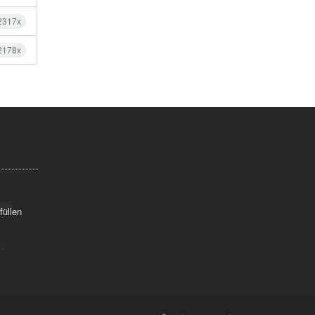
2317x
2178x
füllen