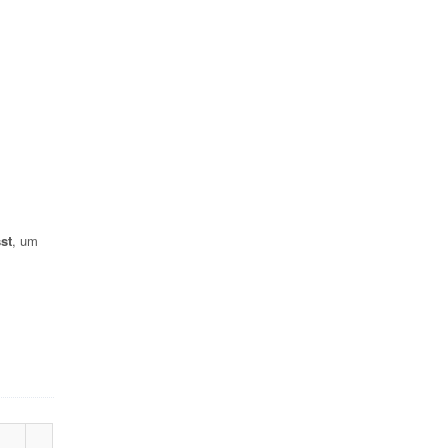
st
, um