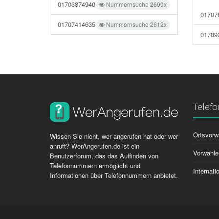
01703874940
Nummernsuche 2699x
01707
01707414635
Nummernsuche 2612x
01709
Telef
Ortsvorw
Wissen Sie nicht, wer angerufen hat oder wer
anruft? WerAngerufen.de ist ein
Vorwahle
Benutzerforum, das das Auffinden von
Telefonnummern ermöglicht und
Internat
Informationen über Telefonnummern anbietet.