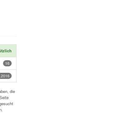
tzlich
16
.2016
aben, die
Seite
gesucht
n.