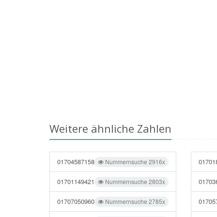
Weitere ähnliche Zahlen
01704587158
01701
Nummernsuche 2916x
01701149421
01703
Nummernsuche 2803x
01707050960
01705
Nummernsuche 2785x