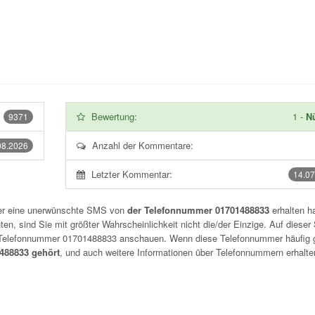
Bewertung:
1
-
Nü
9371
Anzahl der Kommentare:
08.2026
Letzter Kommentar:
14.07
der eine unerwünschte SMS von
der Telefonnummer 01701488833
erhalten h
n, sind Sie mit größter Wahrscheinlichkeit nicht die/der Einzige. Auf dieser 
r Telefonnummer
01701488833
anschauen. Wenn diese Telefonnummer häufig 
88833 gehört
, und auch weitere Informationen über Telefonnummern erhalte