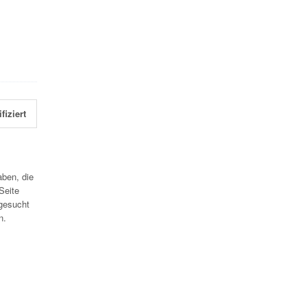
fiziert
aben, die
Seite
gesucht
n.