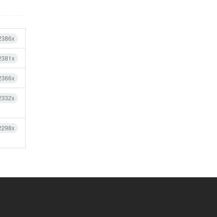
2386x
2381x
2366x
2332x
2298x