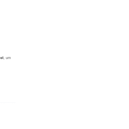
st
, um