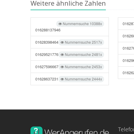
Weitere ähnliche Zahlen
01628
Nummernsuche 10388x
016288137946
01626
01628398464
Nummernsuche 2517x
01627
01629521776
Nummernsuche 2481x
01629
01627596667
Nummernsuche 2453x
01626
01628637231
Nummernsuche 2444x
Telef