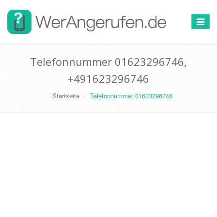
Toggle
navigat
Telefonnummer 01623296746,
+491623296746
Startseite
Telefonnummer 01623296746