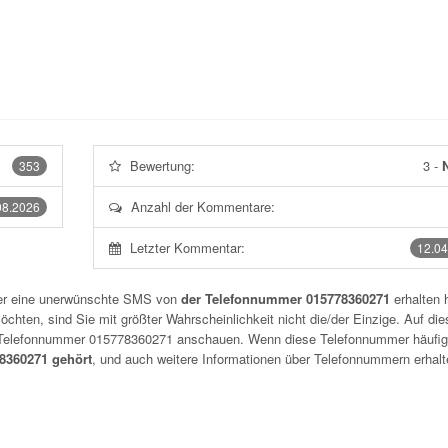
Bewertung:
3
-
N
353
Anzahl der Kommentare:
08.2026
Letzter Kommentar:
12.04
der eine unerwünschte SMS von
der Telefonnummer 015778360271
erhalten 
chten, sind Sie mit größter Wahrscheinlichkeit nicht die/der Einzige. Auf die
r Telefonnummer
015778360271
anschauen. Wenn diese Telefonnummer häufig
360271 gehört
, und auch weitere Informationen über Telefonnummern erhalt