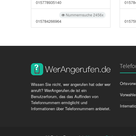
015778935140
01578
Nummernsuche 2456x
015784266964
01575
Telef
Ortsvorw
Wissen Sie nicht, wer angerufen hat oder wer
anruft? WerAngerufen.de ist ein
Vorwahle
Benutzerforum, das das Auffinden von
Telefonnummern ermöglicht und
Internat
Informationen über Telefonnummern anbietet.