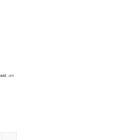
sst
, um