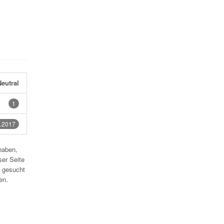
eutral
1
.2017
haben,
ser Seite
 gesucht
en.