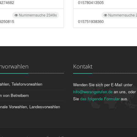
4274682
015780413505
Nummernsuche 2349x
Nummernsuche 
9250815
015751938360
onvorwahlen
Kontakt
ahlen, Telefonvorwahlen
Wenden Sie sich per E-Mail unter
info@werangerufen.de
an uns, oder 
n von Betreibern
Sie
das folgende Formular
aus.
ionale Vorwahlen, Landesvorwahlen