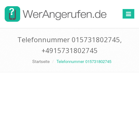
Toggle
navigat
Telefonnummer 015731802745,
+4915731802745
Startseite
Telefonnummer 015731802745