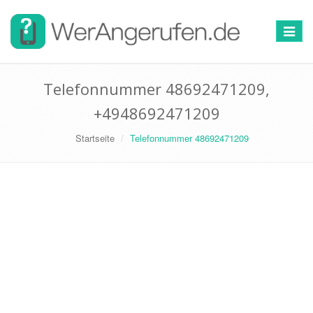
Toggle
navigat
Telefonnummer 48692471209,
+4948692471209
Startseite
Telefonnummer 48692471209