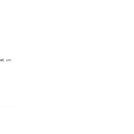
st
, um