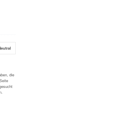
eutral
aben, die
Seite
gesucht
n.