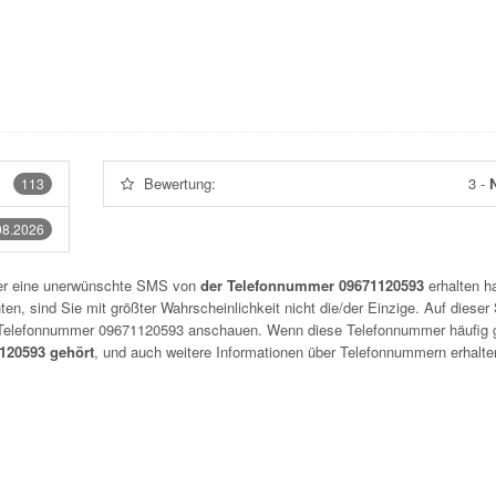
Bewertung:
3
-
N
113
08.2026
der eine unerwünschte SMS von
der Telefonnummer 09671120593
erhalten h
n, sind Sie mit größter Wahrscheinlichkeit nicht die/der Einzige. Auf dieser 
r Telefonnummer
09671120593
anschauen. Wenn diese Telefonnummer häufig 
20593 gehört
, und auch weitere Informationen über Telefonnummern erhalte