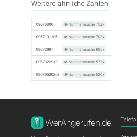
Weitere ähnliche Zahlen
09675606
Nummernsuche 752x
0967191186
Nummernsuche 703x
09672697
Nummernsuche 695x
0967022912
Nummernsuche 577x
09679520203
Nummernsuche 520x
Telef
Ortsvorw