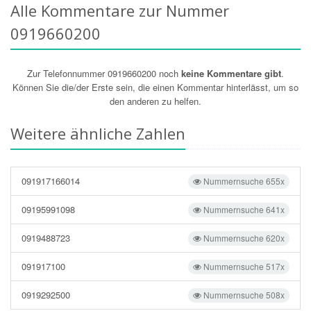
Alle Kommentare zur Nummer
0919660200
Zur Telefonnummer 0919660200 noch
keine Kommentare gibt
.
Können Sie die/der Erste sein, die einen Kommentar hinterlässt, um so
den anderen zu helfen.
Weitere ähnliche Zahlen
091917166014
Nummernsuche 655x
09195991098
Nummernsuche 641x
0919488723
Nummernsuche 620x
091917100
Nummernsuche 517x
0919292500
Nummernsuche 508x