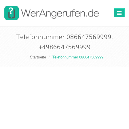
Toggle
navigat
Telefonnummer 086647569999,
+4986647569999
Startseite
Telefonnummer 086647569999