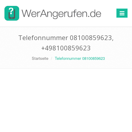
Toggle
navigat
Telefonnummer 08100859623,
+498100859623
Startseite
Telefonnummer 08100859623