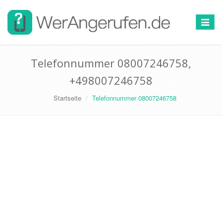
Toggle
navigat
Telefonnummer 08007246758,
+498007246758
Startseite
Telefonnummer 08007246758