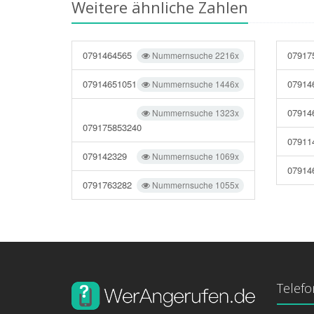
Weitere ähnliche Zahlen
0791464565
07917
Nummernsuche 2216x
07914651051
07914
Nummernsuche 1446x
07914
Nummernsuche 1323x
079175853240
07911
079142329
Nummernsuche 1069x
07914
0791763282
Nummernsuche 1055x
Telef