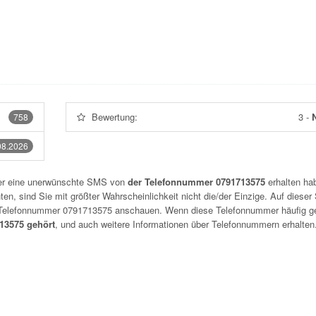
Bewertung:
3
-
N
758
08.2026
der eine unerwünschte SMS von
der Telefonnummer 0791713575
erhalten hab
n, sind Sie mit größter Wahrscheinlichkeit nicht die/der Einzige. Auf dieser 
r Telefonnummer
0791713575
anschauen. Wenn diese Telefonnummer häufig g
3575 gehört
, und auch weitere Informationen über Telefonnummern erhalten