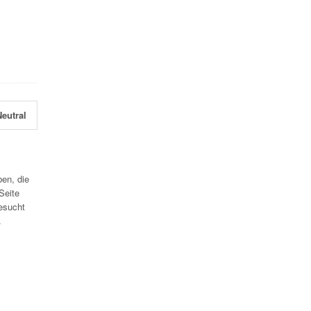
eutral
en, die
Seite
esucht
.