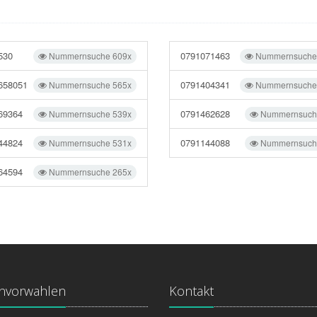
530
0791071463
Nummernsuche 609x
Nummernsuche
658051
0791404341
Nummernsuche 565x
Nummernsuche
69364
0791462628
Nummernsuche 539x
Nummernsuch
44824
0791144088
Nummernsuche 531x
Nummernsuch
64594
Nummernsuche 265x
onvorwahlen
Kontakt