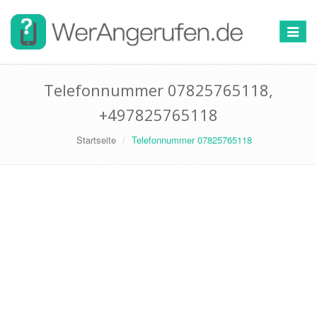
Toggle
navigat
Telefonnummer 07825765118,
+497825765118
Startseite
Telefonnummer 07825765118