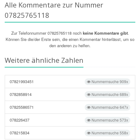
Alle Kommentare zur Nummer
07825765118
Zur Telefonnummer 07825765118 noch
keine Kommentare gibt
.
Können Sie die/der Erste sein, die einen Kommentar hinterlässt, um so
den anderen zu helfen.
Weitere ähnliche Zahlen
07821993451
Nummernsuche 909x
0782858914
Nummernsuche 689x
07825586571
Nummernsuche 647x
078226437
Nummernsuche 573x
078215834
Nummernsuche 558x