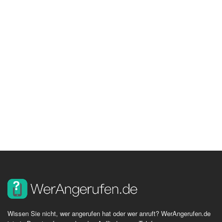
Wissen Sie nicht, wer angerufen hat oder wer anruft? WerAngerufen.de