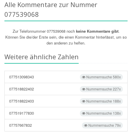
Alle Kommentare zur Nummer
077539068
Zur Telefonnummer 077539068 noch
keine Kommentare gibt
.
Können Sie die/der Erste sein, die einen Kommentar hinterlässt, um so
den anderen zu helfen.
Weitere ähnliche Zahlen
077513098343
Nummernsuche 580x
077518822402
Nummernsuche 227x
077518822403
Nummernsuche 188x
077519177830
Nummernsuche 138x
07757667832
Nummernsuche 79x