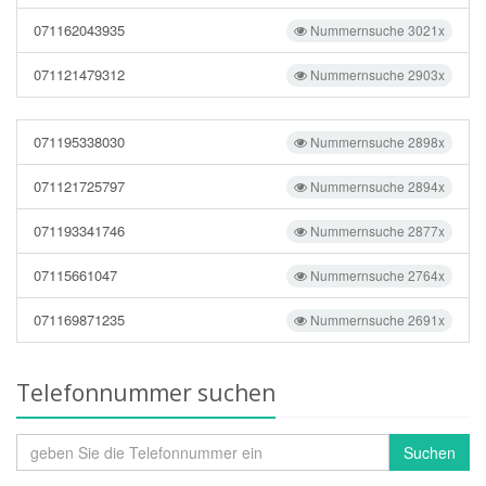
071162043935
Nummernsuche 3021x
071121479312
Nummernsuche 2903x
071195338030
Nummernsuche 2898x
071121725797
Nummernsuche 2894x
071193341746
Nummernsuche 2877x
07115661047
Nummernsuche 2764x
071169871235
Nummernsuche 2691x
Telefonnummer suchen
Suchen