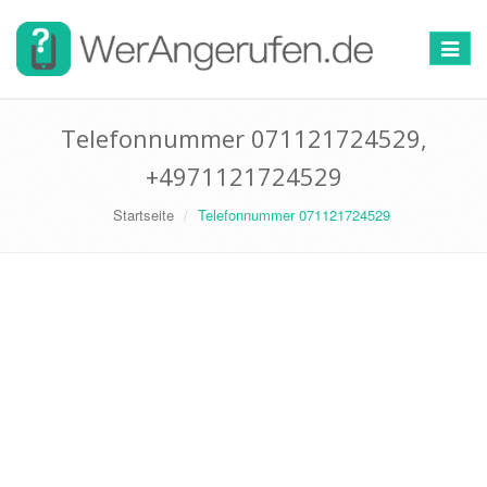
Toggle
navigat
Telefonnummer 071121724529,
+4971121724529
Startseite
Telefonnummer 071121724529