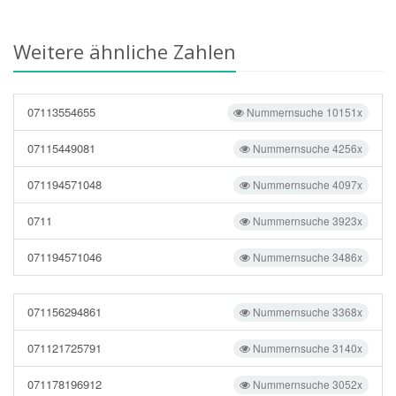
Weitere ähnliche Zahlen
07113554655
Nummernsuche 10151x
07115449081
Nummernsuche 4256x
071194571048
Nummernsuche 4097x
0711
Nummernsuche 3923x
071194571046
Nummernsuche 3486x
071156294861
Nummernsuche 3368x
071121725791
Nummernsuche 3140x
071178196912
Nummernsuche 3052x