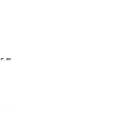
st
, um