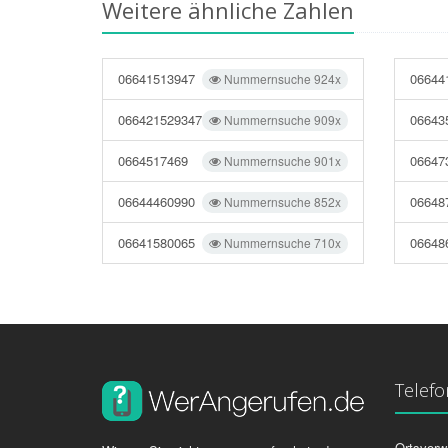
Weitere ähnliche Zahlen
06641513947
06644
Nummernsuche 924x
066421529347
06643
Nummernsuche 909x
0664517469
06647
Nummernsuche 901x
06644460990
06648
Nummernsuche 852x
06641580065
06648
Nummernsuche 710x
Telef
Ortsvorw