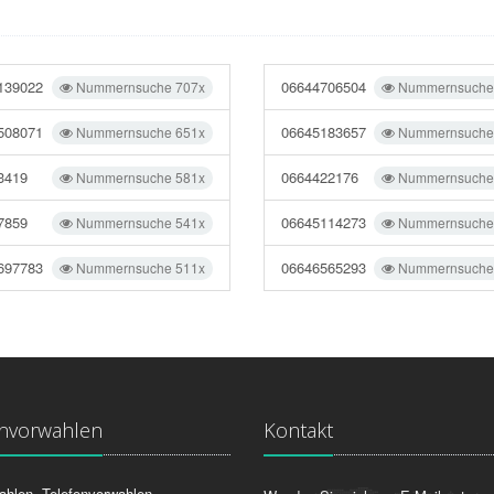
139022
06644706504
Nummernsuche 707x
Nummernsuche
508071
06645183657
Nummernsuche 651x
Nummernsuche
3419
0664422176
Nummernsuche 581x
Nummernsuche
7859
06645114273
Nummernsuche 541x
Nummernsuche
697783
06646565293
Nummernsuche 511x
Nummernsuche
onvorwahlen
Kontakt
ahlen, Telefonvorwahlen