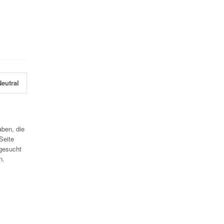
eutral
aben, die
Seite
gesucht
n.