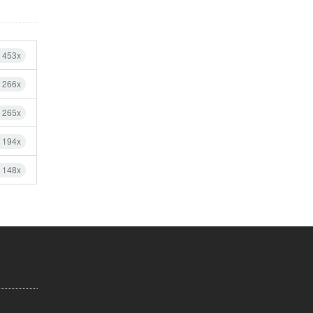
 453x
 266x
 265x
 194x
 148x