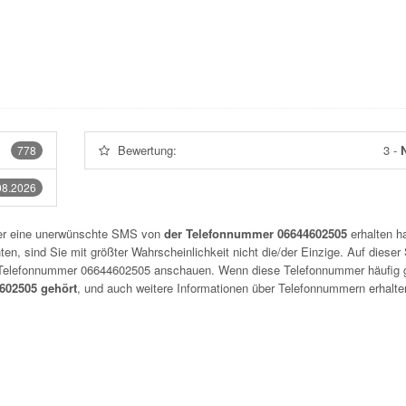
Bewertung:
3
-
N
778
08.2026
der eine unerwünschte SMS von
der Telefonnummer 06644602505
erhalten h
n, sind Sie mit größter Wahrscheinlichkeit nicht die/der Einzige. Auf dieser 
r Telefonnummer
06644602505
anschauen. Wenn diese Telefonnummer häufig 
02505 gehört
, und auch weitere Informationen über Telefonnummern erhalte